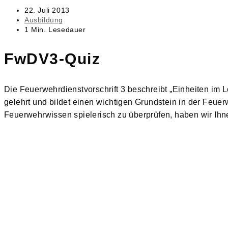
Beitrag
22. Juli 2013
veröffentlicht:
Beitrags-
Ausbildung
Kategorie:
Lesedauer:
1 Min. Lesedauer
FwDV3-Quiz
Die Feuerwehrdienstvorschrift 3 beschreibt „Einheiten im 
gelehrt und bildet einen wichtigen Grundstein in der Feue
Feuerwehrwissen spielerisch zu überprüfen, haben wir Ihn