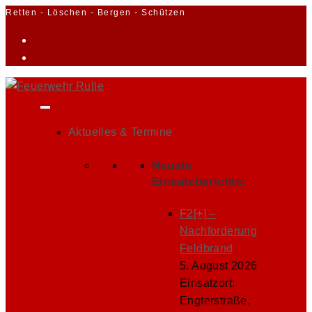
Zum
Retten - Löschen - Bergen - Schützen
Inhalt
springen
Aktuelles & Termine
Neuste
Einsatzberichte:
F2[+] –
Nachforderung
Feldbrand
5. August 2026
Einsatzort:
Engterstraße,