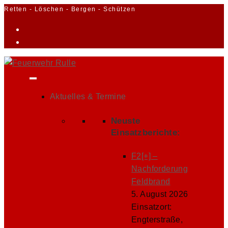
Zum
Retten - Löschen - Bergen - Schützen
Inhalt
springen
Aktuelles & Termine
Neuste
Einsatzberichte:
F2[+] –
Nachforderung
Feldbrand
5. August 2026
Einsatzort:
Engterstraße,