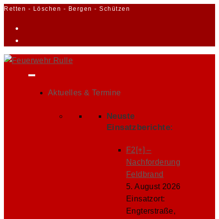
Zum
Retten - Löschen - Bergen - Schützen
Inhalt
springen
Aktuelles & Termine
Neuste
Einsatzberichte:
F2[+] –
Nachforderung
Feldbrand
5. August 2026
Einsatzort:
Engterstraße,