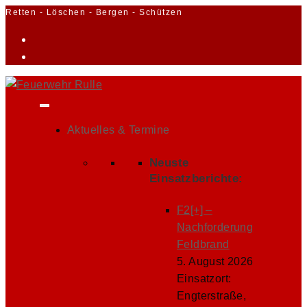
Zum
Retten - Löschen - Bergen - Schützen
Inhalt
springen
Aktuelles & Termine
Neuste
Einsatzberichte:
F2[+] –
Nachforderung
Feldbrand
5. August 2026
Einsatzort:
Engterstraße,