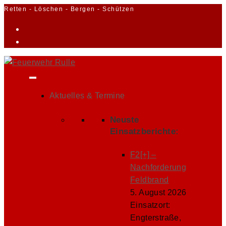
Zum
Retten - Löschen - Bergen - Schützen
Inhalt
springen
Aktuelles & Termine
Neuste
Einsatzberichte:
F2[+] –
Nachforderung
Feldbrand
5. August 2026
Einsatzort:
Engterstraße,