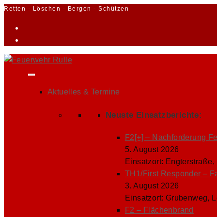
Zum
Retten - Löschen - Bergen - Schützen
Inhalt
springen
Aktuelles & Termine
Neuste Einsatzberichte:
F2[+] – Nachforderung F
5. August 2026
Einsatzort: Engterstraße,
TH1/First Responder – F
3. August 2026
Einsatzort: Grubenweg, 
F2 – Flächenbrand