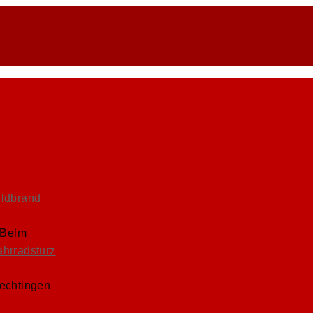
eldbrand
 Belm
ahrradsturz
Lechtingen