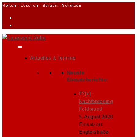
Zum
Retten - Löschen - Bergen - Schützen
Inhalt
springen
Aktuelles & Termine
Neuste
Einsatzberichte:
F2[+] –
Nachforderung
Feldbrand
5. August 2026
Einsatzort:
Engterstraße,