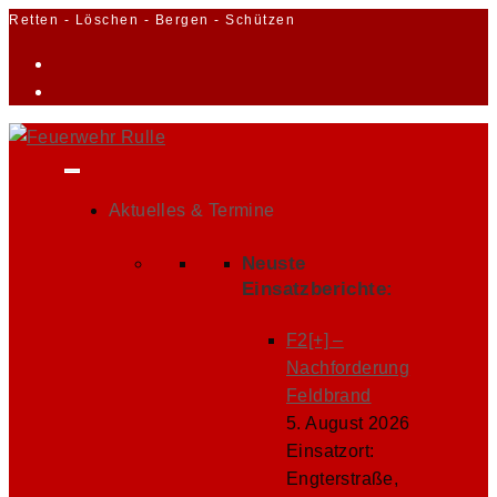
Zum
Retten - Löschen - Bergen - Schützen
Inhalt
springen
Aktuelles & Termine
Neuste
Einsatzberichte:
F2[+] –
Nachforderung
Feldbrand
5. August 2026
Einsatzort:
Engterstraße,