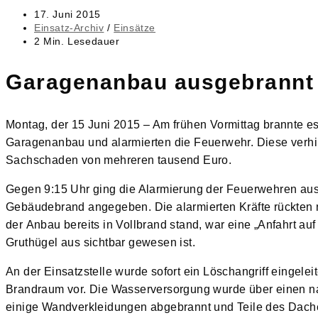
Beitrag
17. Juni 2015
veröffentlicht:
Beitrags-
Einsatz-Archiv
/
Einsätze
Kategorie:
Lesedauer:
2 Min. Lesedauer
Garagenanbau ausgebrannt
Montag, der 15 Juni 2015 – Am frühen Vormittag brannte e
Garagenanbau und alarmierten die Feuerwehr. Diese verhin
Sachschaden von mehreren tausend Euro.
Gegen 9:15 Uhr ging die Alarmierung der Feuerwehren aus W
Gebäudebrand angegeben. Die alarmierten Kräfte rückten n
der Anbau bereits in Vollbrand stand, war eine „Anfahrt au
Gruthügel aus sichtbar gewesen ist.
An der Einsatzstelle wurde sofort ein Löschangriff eingele
Brandraum vor. Die Wasserversorgung wurde über einen na
einige Wandverkleidungen abgebrannt und Teile des Dache