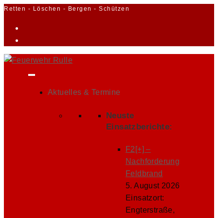
Zum
Retten - Löschen - Bergen - Schützen
Inhalt
springen
Aktuelles & Termine
Neuste
Einsatzberichte:
F2[+] –
Nachforderung
Feldbrand
5. August 2026
Einsatzort:
Engterstraße,